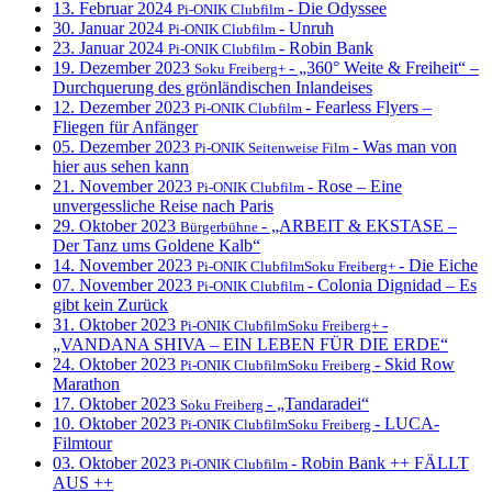
13. Februar 2024
- Die Odyssee
Pi-ONIK Clubfilm
30. Januar 2024
- Unruh
Pi-ONIK Clubfilm
23. Januar 2024
- Robin Bank
Pi-ONIK Clubfilm
19. Dezember 2023
- „360° Weite & Freiheit“ –
Soku Freiberg+
Durchquerung des grönländischen Inlandeises
12. Dezember 2023
- Fearless Flyers –
Pi-ONIK Clubfilm
Fliegen für Anfänger
05. Dezember 2023
- Was man von
Pi-ONIK Seitenweise Film
hier aus sehen kann
21. November 2023
- Rose – Eine
Pi-ONIK Clubfilm
unvergessliche Reise nach Paris
29. Oktober 2023
- „ARBEIT & EKSTASE –
Bürgerbühne
Der Tanz ums Goldene Kalb“
14. November 2023
- Die Eiche
Pi-ONIK ClubfilmSoku Freiberg+
07. November 2023
- Colonia Dignidad – Es
Pi-ONIK Clubfilm
gibt kein Zurück
31. Oktober 2023
-
Pi-ONIK ClubfilmSoku Freiberg+
„VANDANA SHIVA – EIN LEBEN FÜR DIE ERDE“
24. Oktober 2023
- Skid Row
Pi-ONIK ClubfilmSoku Freiberg
Marathon
17. Oktober 2023
- „Tandaradei“
Soku Freiberg
10. Oktober 2023
- LUCA-
Pi-ONIK ClubfilmSoku Freiberg
Filmtour
03. Oktober 2023
- Robin Bank ++ FÄLLT
Pi-ONIK Clubfilm
AUS ++