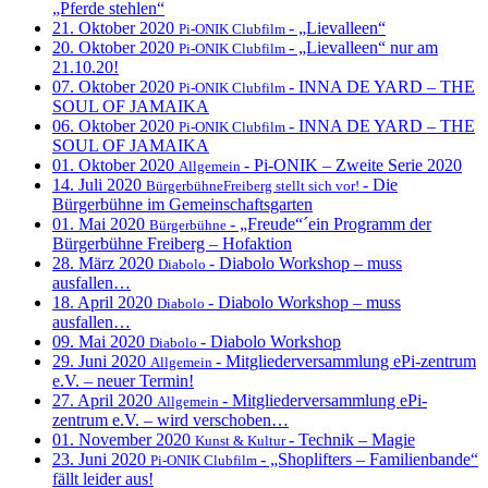
„Pferde stehlen“
21. Oktober 2020
- „Lievalleen“
Pi-ONIK Clubfilm
20. Oktober 2020
- „Lievalleen“ nur am
Pi-ONIK Clubfilm
21.10.20!
07. Oktober 2020
- INNA DE YARD – THE
Pi-ONIK Clubfilm
SOUL OF JAMAIKA
06. Oktober 2020
- INNA DE YARD – THE
Pi-ONIK Clubfilm
SOUL OF JAMAIKA
01. Oktober 2020
- Pi-ONIK – Zweite Serie 2020
Allgemein
14. Juli 2020
- Die
BürgerbühneFreiberg stellt sich vor!
Bürgerbühne im Gemeinschaftsgarten
01. Mai 2020
- „Freude“´ein Programm der
Bürgerbühne
Bürgerbühne Freiberg – Hofaktion
28. März 2020
- Diabolo Workshop – muss
Diabolo
ausfallen…
18. April 2020
- Diabolo Workshop – muss
Diabolo
ausfallen…
09. Mai 2020
- Diabolo Workshop
Diabolo
29. Juni 2020
- Mitgliederversammlung ePi-zentrum
Allgemein
e.V. – neuer Termin!
27. April 2020
- Mitgliederversammlung ePi-
Allgemein
zentrum e.V. – wird verschoben…
01. November 2020
- Technik – Magie
Kunst & Kultur
23. Juni 2020
- „Shoplifters – Familienbande“
Pi-ONIK Clubfilm
fällt leider aus!