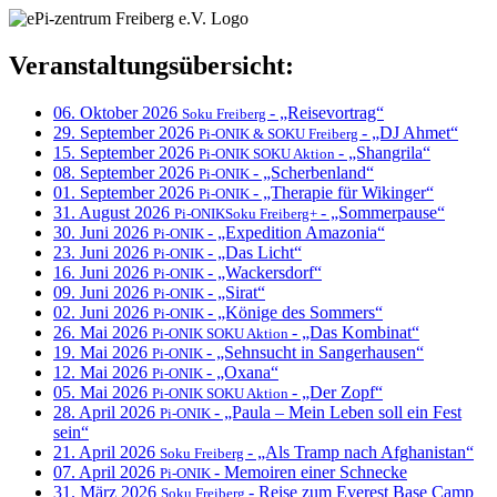
Veranstaltungsübersicht:
06. Oktober 2026
- „Reisevortrag“
Soku Freiberg
29. September 2026
- „DJ Ahmet“
Pi-ONIK & SOKU Freiberg
15. September 2026
- „Shangrila“
Pi-ONIK SOKU Aktion
08. September 2026
- „Scherbenland“
Pi-ONIK
01. September 2026
- „Therapie für Wikinger“
Pi-ONIK
31. August 2026
- „Sommerpause“
Pi-ONIKSoku Freiberg+
30. Juni 2026
- „Expedition Amazonia“
Pi-ONIK
23. Juni 2026
- „Das Licht“
Pi-ONIK
16. Juni 2026
- „Wackersdorf“
Pi-ONIK
09. Juni 2026
- „Sirat“
Pi-ONIK
02. Juni 2026
- „Könige des Sommers“
Pi-ONIK
26. Mai 2026
- „Das Kombinat“
Pi-ONIK SOKU Aktion
19. Mai 2026
- „Sehnsucht in Sangerhausen“
Pi-ONIK
12. Mai 2026
- „Oxana“
Pi-ONIK
05. Mai 2026
- „Der Zopf“
Pi-ONIK SOKU Aktion
28. April 2026
- „Paula – Mein Leben soll ein Fest
Pi-ONIK
sein“
21. April 2026
- „Als Tramp nach Afghanistan“
Soku Freiberg
07. April 2026
- Memoiren einer Schnecke
Pi-ONIK
31. März 2026
- Reise zum Everest Base Camp
Soku Freiberg