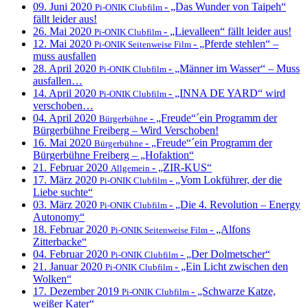
09. Juni 2020
- „Das Wunder von Taipeh“
Pi-ONIK Clubfilm
fällt leider aus!
26. Mai 2020
- „Lievalleen“ fällt leider aus!
Pi-ONIK Clubfilm
12. Mai 2020
- „Pferde stehlen“ –
Pi-ONIK Seitenweise Film
muss ausfallen
28. April 2020
- „Männer im Wasser“ – Muss
Pi-ONIK Clubfilm
ausfallen…
14. April 2020
- „INNA DE YARD“ wird
Pi-ONIK Clubfilm
verschoben…
04. April 2020
- „Freude“´ein Programm der
Bürgerbühne
Bürgerbühne Freiberg – Wird Verschoben!
16. Mai 2020
- „Freude“´ein Programm der
Bürgerbühne
Bürgerbühne Freiberg – „Hofaktion“
21. Februar 2020
- „ZIR-KUS“
Allgemein
17. März 2020
- „Vom Lokführer, der die
Pi-ONIK Clubfilm
Liebe suchte“
03. März 2020
- „Die 4. Revolution – Energy
Pi-ONIK Clubfilm
Autonomy“
18. Februar 2020
- „Alfons
Pi-ONIK Seitenweise Film
Zitterbacke“
04. Februar 2020
- „Der Dolmetscher“
Pi-ONIK Clubfilm
21. Januar 2020
- „Ein Licht zwischen den
Pi-ONIK Clubfilm
Wolken“
17. Dezember 2019
- „Schwarze Katze,
Pi-ONIK Clubfilm
weißer Kater“