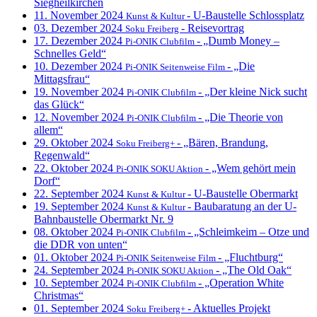
Siegheilkirchen
11. November 2024
- U-Baustelle Schlossplatz
Kunst & Kultur
03. Dezember 2024
- Reisevortrag
Soku Freiberg
17. Dezember 2024
- „Dumb Money –
Pi-ONIK Clubfilm
Schnelles Geld“
10. Dezember 2024
- „Die
Pi-ONIK Seitenweise Film
Mittagsfrau“
19. November 2024
- „Der kleine Nick sucht
Pi-ONIK Clubfilm
das Glück“
12. November 2024
- „Die Theorie von
Pi-ONIK Clubfilm
allem“
29. Oktober 2024
- „Bären, Brandung,
Soku Freiberg+
Regenwald“
22. Oktober 2024
- „Wem gehört mein
Pi-ONIK SOKU Aktion
Dorf“
22. September 2024
- U-Baustelle Obermarkt
Kunst & Kultur
19. September 2024
- Baubaratung an der U-
Kunst & Kultur
Bahnbaustelle Obermarkt Nr. 9
08. Oktober 2024
- „Schleimkeim – Otze und
Pi-ONIK Clubfilm
die DDR von unten“
01. Oktober 2024
- „Fluchtburg“
Pi-ONIK Seitenweise Film
24. September 2024
- „The Old Oak“
Pi-ONIK SOKU Aktion
10. September 2024
- „Operation White
Pi-ONIK Clubfilm
Christmas“
01. September 2024
- Aktuelles Projekt
Soku Freiberg+