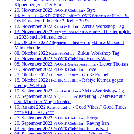
Kippenberger – Der Film
29. November 2022
- Styx
Pi-ONIK Clubfilm
13. Februar 2023
- Pi-
Pi-ONIK ClubfilmPi-ONIK Seitenweise Film
ONIK weitere Filme der 2. Reihe 2023
12. November 2022
- Zirkus-Workshop-Tag
Kunst & Kultur
13. November 2022
- Theaterprojekt
BürgerbühneKunst & Kultur
in 2023 sucht Mitmachende
15. Oktober 2022
- Theaterprojekt in 2023 sucht
Allgemein
Mitmachende
08. Oktober 2022
- Zirkus-Workshop-Tag
Kunst & Kultur
15. November 2022
- Heikos Welt
Pi-ONIK Clubfilm
08. November 2022
- Lieber Thomas
Pi-ONIK Seitenweise Film
01. November 2022
- Tove
Pi-ONIK Clubfilm
25. Oktober 2022
- Große Freiheit
Pi-ONIK Clubfilm
18. Oktober 2022
- Rabiye Kurnaz gegen
Pi-ONIK Clubfilm
George W. Bush
10. September 2022
- Zirkus-Workshop-Tag
Kunst & Kultur
17. September 2022
- Ausstellung „Zeitreise“ auf
Allgemein
dem Markt der Möglichkeiten
19. August 2022
- Good Vibes // Good Times
Kunst & Kultur
***FÄLLT AUS***
27. September 2022
- Borga
Pi-ONIK Clubfilm
20. September 2022
- Raving Iran
Pi-ONIK Clubfilm
13. September 2022
- Je suis Karl
Pi-ONIK Clubfilm
06. September 2022
- „Mission: Joy