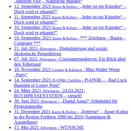
„Inherent Vice – Natürliche Mängel“
12. September 2021
- „Jeder ist ein Künstler“ –
Kunst & Kultur
Doch wird er erkannt?“
11. September 2021
- „Jeder ist ein Künstler“ –
Kunst & Kultur
Doch wird er erkannt?“
10. September 2021
- „Jeder ist ein Künstler“ –
Kunst & Kultur
Doch wird er erkannt?“
10. September 2021
- *** Zeichnen – Bauen –
Kunst & Kultur
Computer ***
21. Juli 2021
- Digitalisierung und sozial-
Allgemein
ökologische Perspektiven
07. Juli 2021
- Coronaperspektiven: Ein Blick über
Allgemein
den Tellerrand
18. November 2021
- Max-Walter Weise
Lesung & Kabarett
„Party“
14. September 2021
- Pi-ONIK – „Bad Luck
Pi-ONIK Clubfilm
Banging or Loony Porn“
24. März 2021
- 24.03.2021:
Allgemein
BUCHPRÄSENTATION – virtuell!
30. Juni 2021
- „Digital Anna!“ Arbeitstitel für
Allgemein
Programmreihe
31. Dezember 2021
- „Zeitreise“ – Junge Kultur
Kunst & Kultur
in der Region Freiberg 1990 bis 2010 (Sammlung &
Ausstellung)
15. Mai 2021
- WÜNSCHE
Allgemein