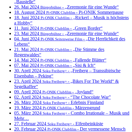
„Baustelle“
26. Mai 2024
- „Zeremonie für eine Wunde“
Bürgerbühne
18. August 2024
- Pi-ONIK Sommerpause
Pi-ONIK Clubfilm
18. Juni 2024
- „Rickerl – Musik is höchstens
Pi-ONIK Clubfilm
a Hobby“
11. Juni 2024
- „Green Border“
Pi-ONIK Clubfilm
23. Mai 2024
- „Zeremonie für eine Wunde“
Bürgerbühne
04. Juni 2024
- „Die Herrlichkeit des
Pi-ONIK Seitenweise Film
Lebens“
21. Mai 2024
- „Die Stimme des
Pi-ONIK Clubfilm
Regenwaldes“
14. Mai 2024
- „Fallende Blätter“
Pi-ONIK Clubfilm
07. Mai 2024
- „Sisi & Ich“
Pi-ONIK Clubfilm
30. April 2024
- „Freiberg – Transsibirische
Soku Freiberg+
Eisenbahn – Peking“
23. April 2024
- „Bikes For The World“ &
Soku Freiberg+
Segelkaffee“
09. April 2024
- „Joyland“
Pi-ONIK Clubfilm
02. April 2024
- “The Chocolate War”
Soku Freiberg+
26. März 2024
- Erlebnis Finnland
Soku Freiberg+
19. März 2024
- Märzengrund
Pi-ONIK Clubfilm
05. März 2024
- Combo Irrationale – Musik und
Soku Freiberg+
Mehr…
27. Februar 2024
- Elfenbeinküste
Soku Freiberg+
20. Februar 2024
- Der vermessene Mensch
Pi-ONIK Clubfilm