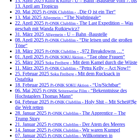
13. April 2025
- U – Bahn -Baustelle vom 7. bis
Kunst & Kultur
13. April am Tropicus
20. Mai 2025
- „Die Q ist ein Tier“
Pi-ONIK Clubfilm
13. Mai 2025
- “The Nightingale“
Allgemein
22. April 2025
- The Last Expedition – Was
Pi-ONIK Clubfilm
geschah mit Wanda Rutkiewicz?
31. März 2025
- U – Bahn -Baustelle
Allgemein
08. April 2025
- “Die leisen und die großen
Pi-ONIK Clubfilm
Töne“
18. März 2025
- „972 Breakdowns …“
Pi-ONIK Clubfilm
01. April 2025
- “Tag ohne Frauen“
Pi-ONIK SOKU Aktion
25. März 2025
- Mit dem Kamel durch die Wüste
Soku Freiberg
11. März 2025
- “Petra Kelly – Act Now!“
Pi-ONIK Clubfilm
25. Februar 2025
- Mit dem Rucksack in
Soku Freiberg
Ostafrika
18. Februar 2025
- “Un/Sichtbar“
Pi-ONIK SOKU Aktion
06. Mai 2025
- “Bekenntnisse des
Pi-ONIK Seitenweise Film
Hochstaplers Thomas Mann“
04. Februar 2025
- Holy Shit – Mit Schei#!$e
Pi-ONIK Clubfilm
die Welt retten
28. Januar 2025
- The Apprentice – The
Pi-ONIK Clubfilm
Trump Story
21. Januar 2025
- Der Atem des Meeres
Pi-ONIK Clubfilm
14. Januar 2025
- Wir waren Kumpel
Pi-ONIK Clubfilm
07. Januar 2025
- Willkommen in
Pi-ONIK Clubfilm