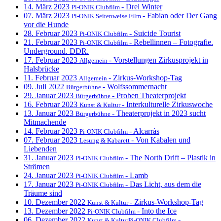
14. März 2023
- Drei Winter
Pi-ONIK Clubfilm
07. März 2023
- Fabian oder Der Gang
Pi-ONIK Seitenweise Film
vor die Hunde
28. Februar 2023
- Suicide Tourist
Pi-ONIK Clubfilm
21. Februar 2023
- Rebellinnen – Fotografie.
Pi-ONIK Clubfilm
Underground. DDR.
17. Februar 2023
- Vorstellungen Zirkusprojekt in
Allgemein
Halsbrücke
11. Februar 2023
- Zirkus-Workshop-Tag
Allgemein
09. Juli 2022
- Wolfssommernacht
Bürgerbühne
29. Januar 2023
- Proben Theaterprojekt
Bürgerbühne
16. Februar 2023
- Interkulturelle Zirkuswoche
Kunst & Kultur
13. Januar 2023
- Theaterprojekt in 2023 sucht
Bürgerbühne
Mitmachende
14. Februar 2023
- Alcarràs
Pi-ONIK Clubfilm
07. Februar 2023
- Von Kabalen und
Lesung & Kabarett
Liebenden
31. Januar 2023
- The North Drift – Plastik in
Pi-ONIK Clubfilm
Strömen
24. Januar 2023
- Lamb
Pi-ONIK Clubfilm
17. Januar 2023
- Das Licht, aus dem die
Pi-ONIK Clubfilm
Träume sind
10. Dezember 2022
- Zirkus-Workshop-Tag
Kunst & Kultur
13. Dezember 2022
- Into the Ice
Pi-ONIK Clubfilm
06. Dezember 2022
-
Kunst & KulturPi-ONIK Clubfilm