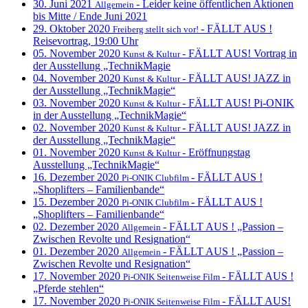
30. Juni 2021
- Leider keine öffentlichen Aktionen
Allgemein
bis Mitte / Ende Juni 2021
29. Oktober 2020
- FÄLLT AUS !
Freiberg stellt sich vor!
Reisevortrag, 19:00 Uhr
05. November 2020
- FÄLLT AUS! Vortrag in
Kunst & Kultur
der Ausstellung „TechnikMagie
04. November 2020
- FÄLLT AUS! JAZZ in
Kunst & Kultur
der Ausstellung „TechnikMagie“
03. November 2020
- FÄLLT AUS! Pi-ONIK
Kunst & Kultur
in der Ausstellung „TechnikMagie“
02. November 2020
- FÄLLT AUS! JAZZ in
Kunst & Kultur
der Ausstellung „TechnikMagie“
01. November 2020
- Eröffnungstag
Kunst & Kultur
Ausstellung „TechnikMagie“
16. Dezember 2020
- FÄLLT AUS !
Pi-ONIK Clubfilm
„Shoplifters – Familienbande“
15. Dezember 2020
- FÄLLT AUS !
Pi-ONIK Clubfilm
„Shoplifters – Familienbande“
02. Dezember 2020
- FÄLLT AUS ! „Passion –
Allgemein
Zwischen Revolte und Resignation“
01. Dezember 2020
- FÄLLT AUS ! „Passion –
Allgemein
Zwischen Revolte und Resignation“
17. November 2020
- FÄLLT AUS !
Pi-ONIK Seitenweise Film
„Pferde stehlen“
17. November 2020
- FÄLLT AUS!
Pi-ONIK Seitenweise Film