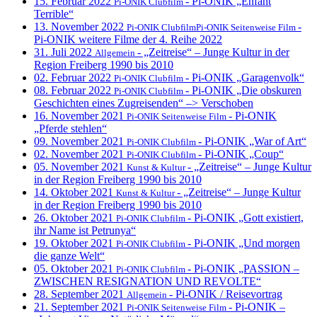
15. Februar 2022
- Pi-ONIK „Enfant
Pi-ONIK Clubfilm
Terrible“
13. November 2022
-
Pi-ONIK ClubfilmPi-ONIK Seitenweise Film
Pi-ONIK weitere Filme der 4. Reihe 2022
31. Juli 2022
- „Zeitreise“ – Junge Kultur in der
Allgemein
Region Freiberg 1990 bis 2010
02. Februar 2022
- Pi-ONIK „Garagenvolk“
Pi-ONIK Clubfilm
08. Februar 2022
- Pi-ONIK „Die obskuren
Pi-ONIK Clubfilm
Geschichten eines Zugreisenden“ –> Verschoben
16. November 2021
- Pi-ONIK
Pi-ONIK Seitenweise Film
„Pferde stehlen“
09. November 2021
- Pi-ONIK „War of Art“
Pi-ONIK Clubfilm
02. November 2021
- Pi-ONIK „Coup“
Pi-ONIK Clubfilm
05. November 2021
- „Zeitreise“ – Junge Kultur
Kunst & Kultur
in der Region Freiberg 1990 bis 2010
14. Oktober 2021
- „Zeitreise“ – Junge Kultur
Kunst & Kultur
in der Region Freiberg 1990 bis 2010
26. Oktober 2021
- Pi-ONIK „Gott existiert,
Pi-ONIK Clubfilm
ihr Name ist Petrunya“
19. Oktober 2021
- Pi-ONIK „Und morgen
Pi-ONIK Clubfilm
die ganze Welt“
05. Oktober 2021
- Pi-ONIK „PASSION –
Pi-ONIK Clubfilm
ZWISCHEN RESIGNATION UND REVOLTE“
28. September 2021
- Pi-ONIK / Reisevortrag
Allgemein
21. September 2021
- Pi-ONIK –
Pi-ONIK Seitenweise Film