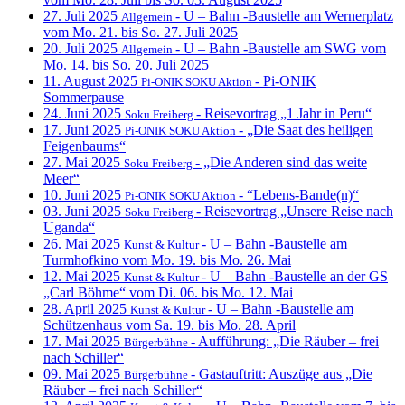
27. Juli 2025
- U – Bahn -Baustelle am Wernerplatz
Allgemein
vom Mo. 21. bis So. 27. Juli 2025
20. Juli 2025
- U – Bahn -Baustelle am SWG vom
Allgemein
Mo. 14. bis So. 20. Juli 2025
11. August 2025
- Pi-ONIK
Pi-ONIK SOKU Aktion
Sommerpause
24. Juni 2025
- Reisevortrag „1 Jahr in Peru“
Soku Freiberg
17. Juni 2025
- „Die Saat des heiligen
Pi-ONIK SOKU Aktion
Feigenbaums“
27. Mai 2025
- „Die Anderen sind das weite
Soku Freiberg
Meer“
10. Juni 2025
- “Lebens-Bande(n)“
Pi-ONIK SOKU Aktion
03. Juni 2025
- Reisevortrag „Unsere Reise nach
Soku Freiberg
Uganda“
26. Mai 2025
- U – Bahn -Baustelle am
Kunst & Kultur
Turmhofkino vom Mo. 19. bis Mo. 26. Mai
12. Mai 2025
- U – Bahn -Baustelle an der GS
Kunst & Kultur
„Carl Böhme“ vom Di. 06. bis Mo. 12. Mai
28. April 2025
- U – Bahn -Baustelle am
Kunst & Kultur
Schützenhaus vom Sa. 19. bis Mo. 28. April
17. Mai 2025
- Aufführung: „Die Räuber – frei
Bürgerbühne
nach Schiller“
09. Mai 2025
- Gastauftritt: Auszüge aus „Die
Bürgerbühne
Räuber – frei nach Schiller“