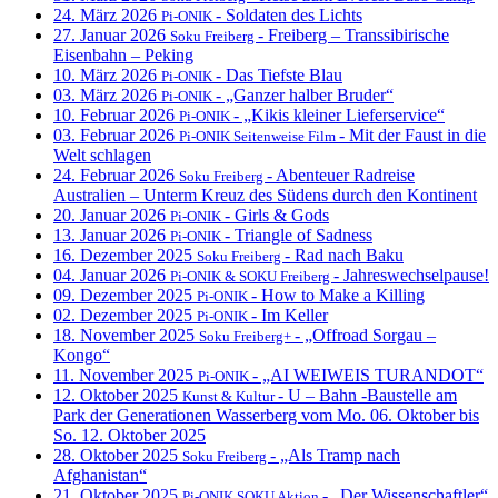
24. März 2026
- Soldaten des Lichts
Pi-ONIK
27. Januar 2026
- Freiberg – Transsibirische
Soku Freiberg
Eisenbahn – Peking
10. März 2026
- Das Tiefste Blau
Pi-ONIK
03. März 2026
- „Ganzer halber Bruder“
Pi-ONIK
10. Februar 2026
- „Kikis kleiner Lieferservice“
Pi-ONIK
03. Februar 2026
- Mit der Faust in die
Pi-ONIK Seitenweise Film
Welt schlagen
24. Februar 2026
- Abenteuer Radreise
Soku Freiberg
Australien – Unterm Kreuz des Südens durch den Kontinent
20. Januar 2026
- Girls & Gods
Pi-ONIK
13. Januar 2026
- Triangle of Sadness
Pi-ONIK
16. Dezember 2025
- Rad nach Baku
Soku Freiberg
04. Januar 2026
- Jahreswechselpause!
Pi-ONIK & SOKU Freiberg
09. Dezember 2025
- How to Make a Killing
Pi-ONIK
02. Dezember 2025
- Im Keller
Pi-ONIK
18. November 2025
- „Offroad Sorgau –
Soku Freiberg+
Kongo“
11. November 2025
- „AI WEIWEIS TURANDOT“
Pi-ONIK
12. Oktober 2025
- U – Bahn -Baustelle am
Kunst & Kultur
Park der Generationen Wasserberg vom Mo. 06. Oktober bis
So. 12. Oktober 2025
28. Oktober 2025
- „Als Tramp nach
Soku Freiberg
Afghanistan“
21. Oktober 2025
- „Der Wissenschaftler“
Pi-ONIK SOKU Aktion