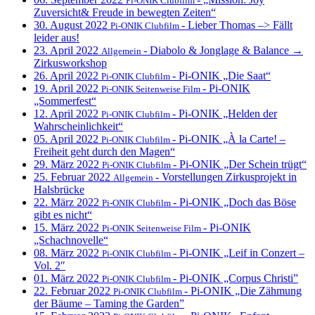
Pi-ONIK Clubfilm
Zuversicht& Freude in bewegten Zeiten“
30. August 2022
- Lieber Thomas –> Fällt
Pi-ONIK Clubfilm
leider aus!
23. April 2022
- Diabolo & Jonglage & Balance →
Allgemein
Zirkusworkshop
26. April 2022
- Pi-ONIK „Die Saat“
Pi-ONIK Clubfilm
19. April 2022
- Pi-ONIK
Pi-ONIK Seitenweise Film
„Sommerfest“
12. April 2022
- Pi-ONIK „Helden der
Pi-ONIK Clubfilm
Wahrscheinlichkeit“
05. April 2022
- Pi-ONIK „À la Carte! –
Pi-ONIK Clubfilm
Freiheit geht durch den Magen“
29. März 2022
- Pi-ONIK „Der Schein trügt“
Pi-ONIK Clubfilm
25. Februar 2022
- Vorstellungen Zirkusprojekt in
Allgemein
Halsbrücke
22. März 2022
- Pi-ONIK „Doch das Böse
Pi-ONIK Clubfilm
gibt es nicht“
15. März 2022
- Pi-ONIK
Pi-ONIK Seitenweise Film
„Schachnovelle“
08. März 2022
- Pi-ONIK „Leif in Conzert –
Pi-ONIK Clubfilm
Vol. 2″
01. März 2022
- Pi-ONIK „Corpus Christi”
Pi-ONIK Clubfilm
22. Februar 2022
- Pi-ONIK „Die Zähmung
Pi-ONIK Clubfilm
der Bäume – Taming the Garden”