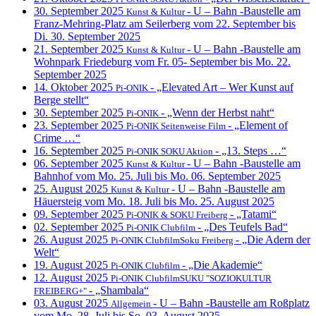
30. September 2025
- U – Bahn -Baustelle am
Kunst & Kultur
Franz-Mehring-Platz am Seilerberg vom 22. September bis
Di. 30. September 2025
21. September 2025
- U – Bahn -Baustelle am
Kunst & Kultur
Wohnpark Friedeburg vom Fr. 05- September bis Mo. 22.
September 2025
14. Oktober 2025
- „Elevated Art – Wer Kunst auf
Pi-ONIK
Berge stellt“
30. September 2025
- „Wenn der Herbst naht“
Pi-ONIK
23. September 2025
- „Element of
Pi-ONIK Seitenweise Film
Crime …“
16. September 2025
- „13. Steps …“
Pi-ONIK SOKU Aktion
06. September 2025
- U – Bahn -Baustelle am
Kunst & Kultur
Bahnhof vom Mo. 25. Juli bis Mo. 06. September 2025
25. August 2025
- U – Bahn -Baustelle am
Kunst & Kultur
Häuersteig vom Mo. 18. Juli bis Mo. 25. August 2025
09. September 2025
- „Tatami“
Pi-ONIK & SOKU Freiberg
02. September 2025
- „Des Teufels Bad“
Pi-ONIK Clubfilm
26. August 2025
- „Die Adern der
Pi-ONIK ClubfilmSoku Freiberg
Welt“
19. August 2025
- „Die Akademie“
Pi-ONIK Clubfilm
12. August 2025
Pi-ONIK ClubfilmSUKU "SOZIOKULTUR
- „Shambala“
FREIBERG+"
03. August 2025
- U – Bahn -Baustelle am Roßplatz
Allgemein
vom Mo. 28. Juli bis So. 03. August 2025