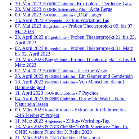
30. Mai 2023
- Rex Gildo – Der letzte Tanz
Pi-ONIK Clubfilm
23. Mai 2023
- Acht Berge
Pi-ONIK Seitenweise Film
09. Mai 2023
- „Olaf Jagger“
Pi-ONIK Clubfilm
15. April 2023
- Zirkus-Workshop-Tag
Allgemein
07. Mai 2023
- Proben Theaterprojekt 05. bis 07.
Bürgerbühne
Mai 2023
23. April 2023
- Proben Theaterprojekt 21. bis 23.
Bürgerbühne
April 2023
02. April 2023
- Proben Theaterprojekt 31. März
Bürgerbühne
bis 02. April 2023
19. März 2023
- Proben Theaterprojekt 17. bis 19.
Bürgerbühne
März 2023
02. Mai 2023
- Taste the Waste
Pi-ONIK Clubfilm
25. April 2023
- Ein Gauner und Gentleman
Pi-ONIK Clubfilm
18. April 2023
- Von Menschen, die auf
Pi-ONIK Clubfilm
Bäume steigen!
11. April 2023
- 7 Psychos
Pi-ONIK Clubfilm
04. April 2023
- Der wilde Wald – Natur
Pi-ONIK Clubfilm
Natur sein lassen
09. März 2023
- Exkursion im Rahmen des
Kunst & Kultur
„SfS Freiberg“ Projekt
11. März 2023
- Zirkus-Workshop-Tag
Allgemein
13. März 2023
- Pi-
Pi-ONIK ClubfilmPi-ONIK Seitenweise Film
ONIK weitere Filme der 3. Reihe 2023
21. März 2023
- Blutsauger
Pi-ONIK Clubfilm