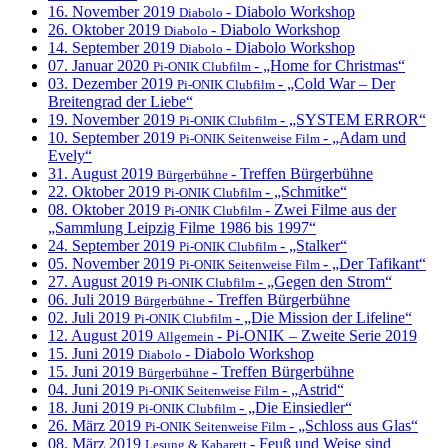
16. November 2019
- Diabolo Workshop
Diabolo
26. Oktober 2019
- Diabolo Workshop
Diabolo
14. September 2019
- Diabolo Workshop
Diabolo
07. Januar 2020
- „Home for Christmas“
Pi-ONIK Clubfilm
03. Dezember 2019
- „Cold War – Der
Pi-ONIK Clubfilm
Breitengrad der Liebe“
19. November 2019
- „SYSTEM ERROR“
Pi-ONIK Clubfilm
10. September 2019
- „Adam und
Pi-ONIK Seitenweise Film
Evely“
31. August 2019
- Treffen Bürgerbühne
Bürgerbühne
22. Oktober 2019
- „Schmitke“
Pi-ONIK Clubfilm
08. Oktober 2019
- Zwei Filme aus der
Pi-ONIK Clubfilm
„Sammlung Leipzig Filme 1986 bis 1997“
24. September 2019
- „Stalker“
Pi-ONIK Clubfilm
05. November 2019
- „Der Tafikant“
Pi-ONIK Seitenweise Film
27. August 2019
- „Gegen den Strom“
Pi-ONIK Clubfilm
06. Juli 2019
- Treffen Bürgerbühne
Bürgerbühne
02. Juli 2019
- „Die Mission der Lifeline“
Pi-ONIK Clubfilm
12. August 2019
- Pi-ONIK – Zweite Serie 2019
Allgemein
15. Juni 2019
- Diabolo Workshop
Diabolo
15. Juni 2019
- Treffen Bürgerbühne
Bürgerbühne
04. Juni 2019
- „Astrid“
Pi-ONIK Seitenweise Film
18. Juni 2019
- „Die Einsiedler“
Pi-ONIK Clubfilm
26. März 2019
- „Schloss aus Glas“
Pi-ONIK Seitenweise Film
08. März 2019
- Feuß und Weise sind
Lesung & Kabarett