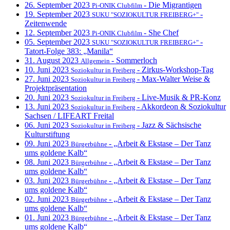
26. September 2023
- Die Migrantigen
Pi-ONIK Clubfilm
19. September 2023
-
SUKU "SOZIOKULTUR FREIBERG+"
Zeitenwende
12. September 2023
- She Chef
Pi-ONIK Clubfilm
05. September 2023
-
SUKU "SOZIOKULTUR FREIBERG+"
Tatort-Folge 383: „Manila“
31. August 2023
- Sommerloch
Allgemein
10. Juni 2023
- Zirkus-Workshop-Tag
Soziokultur in Freiberg
27. Juni 2023
- Max-Walter Weise &
Soziokultur in Freiberg
Projektpräsentation
20. Juni 2023
- Live-Musik & PR-Konz
Soziokultur in Freiberg
13. Juni 2023
- Akkordeon & Soziokultur
Soziokultur in Freiberg
Sachsen / LIFEART Freital
06. Juni 2023
- Jazz & Sächsische
Soziokultur in Freiberg
Kulturstiftung
09. Juni 2023
- „Arbeit & Ekstase – Der Tanz
Bürgerbühne
ums goldene Kalb“
08. Juni 2023
- „Arbeit & Ekstase – Der Tanz
Bürgerbühne
ums goldene Kalb“
03. Juni 2023
- „Arbeit & Ekstase – Der Tanz
Bürgerbühne
ums goldene Kalb“
02. Juni 2023
- „Arbeit & Ekstase – Der Tanz
Bürgerbühne
ums goldene Kalb“
01. Juni 2023
- „Arbeit & Ekstase – Der Tanz
Bürgerbühne
ums goldene Kalb“