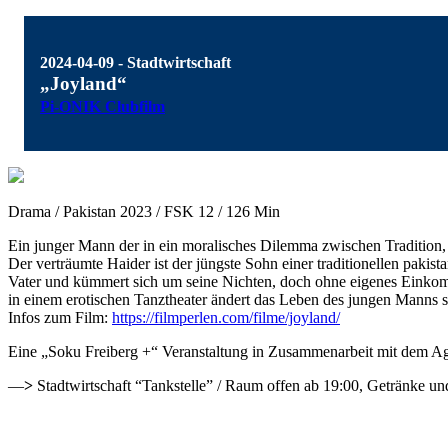
2024-04-09 - Stadtwirtschaft
„Joyland“
Pi-ONIK Clubfilm
Drama / Pakistan 2023 / FSK 12 / 126 Min
Ein junger Mann der in ein moralisches Dilemma zwischen Tradition, Fa
Der verträumte Haider ist der jüngste Sohn einer traditionellen pakis
Vater und kümmert sich um seine Nichten, doch ohne eigenes Einkomm
in einem erotischen Tanztheater ändert das Leben des jungen Manns s
Infos zum Film:
https://filmperlen.com/filme/joyland/
Eine „Soku Freiberg +“ Veranstaltung in Zusammenarbeit mit dem Ag
—
>
Stadtwirtschaft “Tankstelle” / Raum offen ab 19:00, Getränke u