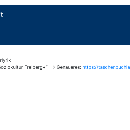
t
lyrik
oziokultur Freiberg+” –> Genaueres:
https://taschenbuchl