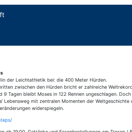
ft
es
lin der Leichtathletik bei: die 400 Meter Hürden.
hritten zwischen den Hürden bricht er zahlreiche Weltreko
 9 Tagen bleibt Moses in 122 Rennen ungeschlagen. Doch se
es‘ Lebensweg mit zentralen Momenten der Weltgeschichte u
Veränderungen widerspiegeln.
steps/
fen ab 19:00, Getränke und Essenbestellungen am Tresen / 