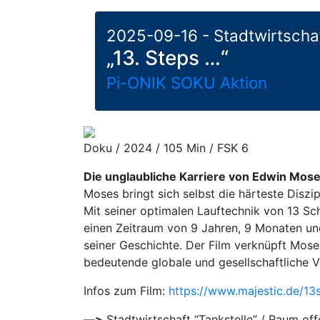
2025-09-16 - Stadtwirtscha
„13. Steps …“
Pi-ONIK SOKU Aktion
Doku / 2024 / 105 Min / FSK 6
Die unglaubliche Karriere von Edwin Mos
Moses bringt sich selbst die härteste Diszip
Mit seiner optimalen Lauftechnik von 13 Sc
einen Zeitraum von 9 Jahren, 9 Monaten und
seiner Geschichte. Der Film verknüpft Mos
bedeutende globale und gesellschaftliche 
Infos zum Film:
https://www.majestic.de/13
—
>
Stadtwirtschaft “Tankstelle” / Raum of