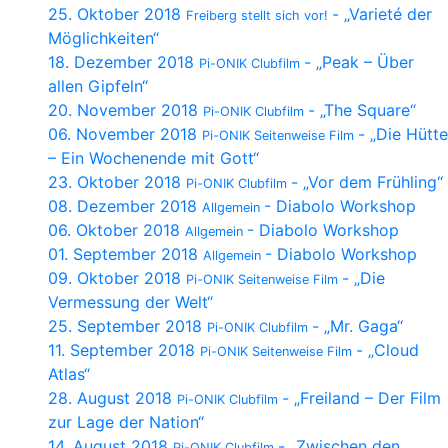
25. Oktober 2018
- „Varieté der
Freiberg stellt sich vor!
Möglichkeiten“
18. Dezember 2018
- „Peak – Über
Pi-ONIK Clubfilm
allen Gipfeln“
20. November 2018
- „The Square“
Pi-ONIK Clubfilm
06. November 2018
- „Die Hütte
Pi-ONIK Seitenweise Film
– Ein Wochenende mit Gott“
23. Oktober 2018
- „Vor dem Frühling“
Pi-ONIK Clubfilm
08. Dezember 2018
- Diabolo Workshop
Allgemein
06. Oktober 2018
- Diabolo Workshop
Allgemein
01. September 2018
- Diabolo Workshop
Allgemein
09. Oktober 2018
- „Die
Pi-ONIK Seitenweise Film
Vermessung der Welt“
25. September 2018
- „Mr. Gaga“
Pi-ONIK Clubfilm
11. September 2018
- „Cloud
Pi-ONIK Seitenweise Film
Atlas“
28. August 2018
- „Freiland – Der Film
Pi-ONIK Clubfilm
zur Lage der Nation“
14. August 2018
- „Zwischen den
Pi-ONIK Clubfilm