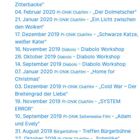
Zitterbacke“
04. Februar 2020
- „Der Dolmetscher“
Pi-ONIK Clubfilm
21. Januar 2020
- „Ein Licht zwischen
Pi-ONIK Clubfilm
den Wolken“
17. Dezember 2019
- „Schwarze Katze,
Pi-ONIK Clubfilm
weißer Kater“
16. November 2019
- Diabolo Workshop
Diabolo
26. Oktober 2019
- Diabolo Workshop
Diabolo
14. September 2019
- Diabolo Workshop
Diabolo
07. Januar 2020
- „Home for
Pi-ONIK Clubfilm
Christmas“
03. Dezember 2019
- „Cold War – Der
Pi-ONIK Clubfilm
Breitengrad der Liebe“
19. November 2019
- „SYSTEM
Pi-ONIK Clubfilm
ERROR“
10. September 2019
- „Adam
Pi-ONIK Seitenweise Film
und Evely“
31. August 2019
- Treffen Bürgerbühne
Bürgerbühne
22. Oktober 2019
- „Schmitke“
Pi-ONIK Clubfilm