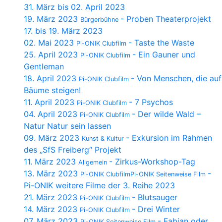
31. März bis 02. April 2023
19. März 2023
- Proben Theaterprojekt
Bürgerbühne
17. bis 19. März 2023
02. Mai 2023
- Taste the Waste
Pi-ONIK Clubfilm
25. April 2023
- Ein Gauner und
Pi-ONIK Clubfilm
Gentleman
18. April 2023
- Von Menschen, die auf
Pi-ONIK Clubfilm
Bäume steigen!
11. April 2023
- 7 Psychos
Pi-ONIK Clubfilm
04. April 2023
- Der wilde Wald –
Pi-ONIK Clubfilm
Natur Natur sein lassen
09. März 2023
- Exkursion im Rahmen
Kunst & Kultur
des „SfS Freiberg“ Projekt
11. März 2023
- Zirkus-Workshop-Tag
Allgemein
13. März 2023
-
Pi-ONIK ClubfilmPi-ONIK Seitenweise Film
Pi-ONIK weitere Filme der 3. Reihe 2023
21. März 2023
- Blutsauger
Pi-ONIK Clubfilm
14. März 2023
- Drei Winter
Pi-ONIK Clubfilm
07. März 2023
- Fabian oder
Pi-ONIK Seitenweise Film