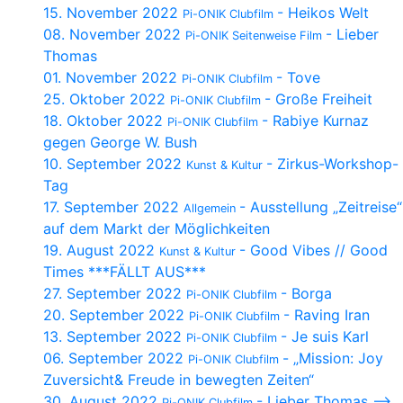
15. November 2022
- Heikos Welt
Pi-ONIK Clubfilm
08. November 2022
- Lieber
Pi-ONIK Seitenweise Film
Thomas
01. November 2022
- Tove
Pi-ONIK Clubfilm
25. Oktober 2022
- Große Freiheit
Pi-ONIK Clubfilm
18. Oktober 2022
- Rabiye Kurnaz
Pi-ONIK Clubfilm
gegen George W. Bush
10. September 2022
- Zirkus-Workshop-
Kunst & Kultur
Tag
17. September 2022
- Ausstellung „Zeitreise“
Allgemein
auf dem Markt der Möglichkeiten
19. August 2022
- Good Vibes // Good
Kunst & Kultur
Times ***FÄLLT AUS***
27. September 2022
- Borga
Pi-ONIK Clubfilm
20. September 2022
- Raving Iran
Pi-ONIK Clubfilm
13. September 2022
- Je suis Karl
Pi-ONIK Clubfilm
06. September 2022
- „Mission: Joy
Pi-ONIK Clubfilm
Zuversicht& Freude in bewegten Zeiten“
30. August 2022
- Lieber Thomas –>
Pi-ONIK Clubfilm