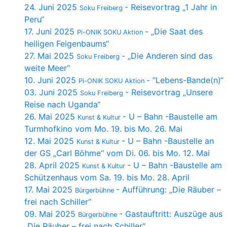
24. Juni 2025
- Reisevortrag „1 Jahr in
Soku Freiberg
Peru“
17. Juni 2025
- „Die Saat des
Pi-ONIK SOKU Aktion
heiligen Feigenbaums“
27. Mai 2025
- „Die Anderen sind das
Soku Freiberg
weite Meer“
10. Juni 2025
- “Lebens-Bande(n)“
Pi-ONIK SOKU Aktion
03. Juni 2025
- Reisevortrag „Unsere
Soku Freiberg
Reise nach Uganda“
26. Mai 2025
- U – Bahn -Baustelle am
Kunst & Kultur
Turmhofkino vom Mo. 19. bis Mo. 26. Mai
12. Mai 2025
- U – Bahn -Baustelle an
Kunst & Kultur
der GS „Carl Böhme“ vom Di. 06. bis Mo. 12. Mai
28. April 2025
- U – Bahn -Baustelle am
Kunst & Kultur
Schützenhaus vom Sa. 19. bis Mo. 28. April
17. Mai 2025
- Aufführung: „Die Räuber –
Bürgerbühne
frei nach Schiller“
09. Mai 2025
- Gastauftritt: Auszüge aus
Bürgerbühne
„Die Räuber – frei nach Schiller“