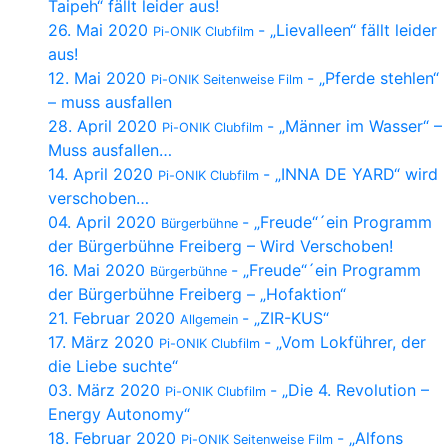
Taipeh“ fällt leider aus!
26. Mai 2020
- „Lievalleen“ fällt leider
Pi-ONIK Clubfilm
aus!
12. Mai 2020
- „Pferde stehlen“
Pi-ONIK Seitenweise Film
– muss ausfallen
28. April 2020
- „Männer im Wasser“ –
Pi-ONIK Clubfilm
Muss ausfallen…
14. April 2020
- „INNA DE YARD“ wird
Pi-ONIK Clubfilm
verschoben…
04. April 2020
- „Freude“´ein Programm
Bürgerbühne
der Bürgerbühne Freiberg – Wird Verschoben!
16. Mai 2020
- „Freude“´ein Programm
Bürgerbühne
der Bürgerbühne Freiberg – „Hofaktion“
21. Februar 2020
- „ZIR-KUS“
Allgemein
17. März 2020
- „Vom Lokführer, der
Pi-ONIK Clubfilm
die Liebe suchte“
03. März 2020
- „Die 4. Revolution –
Pi-ONIK Clubfilm
Energy Autonomy“
18. Februar 2020
- „Alfons
Pi-ONIK Seitenweise Film