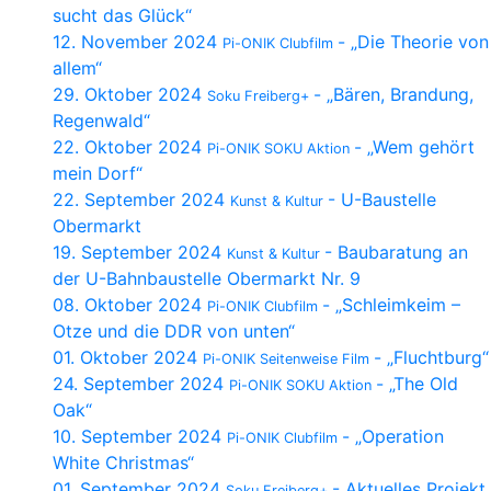
sucht das Glück“
12. November 2024
- „Die Theorie von
Pi-ONIK Clubfilm
allem“
29. Oktober 2024
- „Bären, Brandung,
Soku Freiberg+
Regenwald“
22. Oktober 2024
- „Wem gehört
Pi-ONIK SOKU Aktion
mein Dorf“
22. September 2024
- U-Baustelle
Kunst & Kultur
Obermarkt
19. September 2024
- Baubaratung an
Kunst & Kultur
der U-Bahnbaustelle Obermarkt Nr. 9
08. Oktober 2024
- „Schleimkeim –
Pi-ONIK Clubfilm
Otze und die DDR von unten“
01. Oktober 2024
- „Fluchtburg“
Pi-ONIK Seitenweise Film
24. September 2024
- „The Old
Pi-ONIK SOKU Aktion
Oak“
10. September 2024
- „Operation
Pi-ONIK Clubfilm
White Christmas“
01. September 2024
- Aktuelles Projekt
Soku Freiberg+