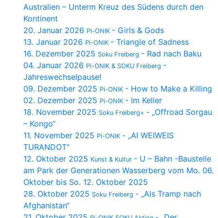
Australien – Unterm Kreuz des Südens durch den
Kontinent
20. Januar 2026
- Girls & Gods
Pi-ONIK
13. Januar 2026
- Triangle of Sadness
Pi-ONIK
16. Dezember 2025
- Rad nach Baku
Soku Freiberg
04. Januar 2026
-
Pi-ONIK & SOKU Freiberg
Jahreswechselpause!
09. Dezember 2025
- How to Make a Killing
Pi-ONIK
02. Dezember 2025
- Im Keller
Pi-ONIK
18. November 2025
- „Offroad Sorgau
Soku Freiberg+
– Kongo“
11. November 2025
- „AI WEIWEIS
Pi-ONIK
TURANDOT“
12. Oktober 2025
- U – Bahn -Baustelle
Kunst & Kultur
am Park der Generationen Wasserberg vom Mo. 06.
Oktober bis So. 12. Oktober 2025
28. Oktober 2025
- „Als Tramp nach
Soku Freiberg
Afghanistan“
21. Oktober 2025
- „Der
Pi-ONIK SOKU Aktion