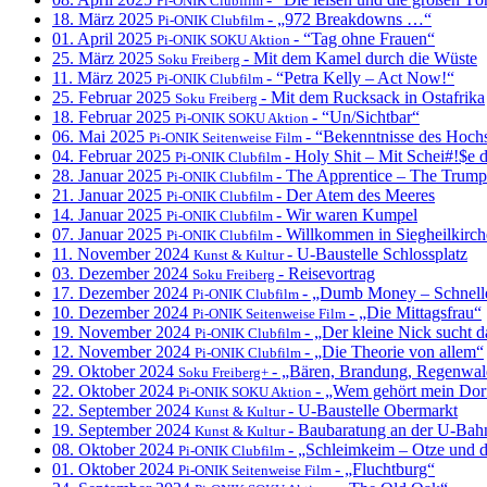
Pi-ONIK Clubfilm
18. März 2025
- „972 Breakdowns …“
Pi-ONIK Clubfilm
01. April 2025
- “Tag ohne Frauen“
Pi-ONIK SOKU Aktion
25. März 2025
- Mit dem Kamel durch die Wüste
Soku Freiberg
11. März 2025
- “Petra Kelly – Act Now!“
Pi-ONIK Clubfilm
25. Februar 2025
- Mit dem Rucksack in Ostafrika
Soku Freiberg
18. Februar 2025
- “Un/Sichtbar“
Pi-ONIK SOKU Aktion
06. Mai 2025
- “Bekenntnisse des Hoc
Pi-ONIK Seitenweise Film
04. Februar 2025
- Holy Shit – Mit Schei#!$e d
Pi-ONIK Clubfilm
28. Januar 2025
- The Apprentice – The Trump
Pi-ONIK Clubfilm
21. Januar 2025
- Der Atem des Meeres
Pi-ONIK Clubfilm
14. Januar 2025
- Wir waren Kumpel
Pi-ONIK Clubfilm
07. Januar 2025
- Willkommen in Siegheilkirc
Pi-ONIK Clubfilm
11. November 2024
- U-Baustelle Schlossplatz
Kunst & Kultur
03. Dezember 2024
- Reisevortrag
Soku Freiberg
17. Dezember 2024
- „Dumb Money – Schnell
Pi-ONIK Clubfilm
10. Dezember 2024
- „Die Mittagsfrau“
Pi-ONIK Seitenweise Film
19. November 2024
- „Der kleine Nick sucht 
Pi-ONIK Clubfilm
12. November 2024
- „Die Theorie von allem“
Pi-ONIK Clubfilm
29. Oktober 2024
- „Bären, Brandung, Regenwal
Soku Freiberg+
22. Oktober 2024
- „Wem gehört mein Dor
Pi-ONIK SOKU Aktion
22. September 2024
- U-Baustelle Obermarkt
Kunst & Kultur
19. September 2024
- Baubaratung an der U-Bahn
Kunst & Kultur
08. Oktober 2024
- „Schleimkeim – Otze und 
Pi-ONIK Clubfilm
01. Oktober 2024
- „Fluchtburg“
Pi-ONIK Seitenweise Film