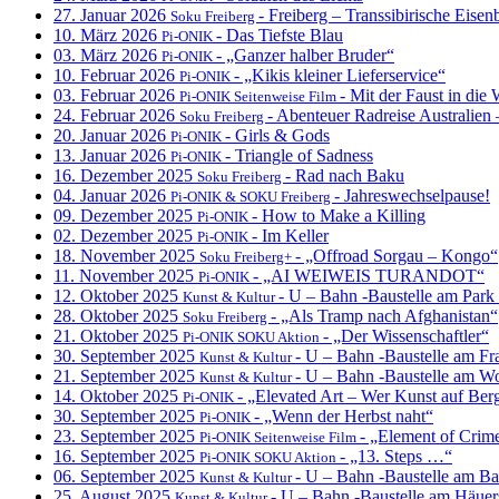
27. Januar 2026
- Freiberg – Transsibirische Eise
Soku Freiberg
10. März 2026
- Das Tiefste Blau
Pi-ONIK
03. März 2026
- „Ganzer halber Bruder“
Pi-ONIK
10. Februar 2026
- „Kikis kleiner Lieferservice“
Pi-ONIK
03. Februar 2026
- Mit der Faust in die
Pi-ONIK Seitenweise Film
24. Februar 2026
- Abenteuer Radreise Australie
Soku Freiberg
20. Januar 2026
- Girls & Gods
Pi-ONIK
13. Januar 2026
- Triangle of Sadness
Pi-ONIK
16. Dezember 2025
- Rad nach Baku
Soku Freiberg
04. Januar 2026
- Jahreswechselpause!
Pi-ONIK & SOKU Freiberg
09. Dezember 2025
- How to Make a Killing
Pi-ONIK
02. Dezember 2025
- Im Keller
Pi-ONIK
18. November 2025
- „Offroad Sorgau – Kongo“
Soku Freiberg+
11. November 2025
- „AI WEIWEIS TURANDOT“
Pi-ONIK
12. Oktober 2025
- U – Bahn -Baustelle am Park
Kunst & Kultur
28. Oktober 2025
- „Als Tramp nach Afghanistan“
Soku Freiberg
21. Oktober 2025
- „Der Wissenschaftler“
Pi-ONIK SOKU Aktion
30. September 2025
- U – Bahn -Baustelle am Fr
Kunst & Kultur
21. September 2025
- U – Bahn -Baustelle am W
Kunst & Kultur
14. Oktober 2025
- „Elevated Art – Wer Kunst auf Berge
Pi-ONIK
30. September 2025
- „Wenn der Herbst naht“
Pi-ONIK
23. September 2025
- „Element of Cri
Pi-ONIK Seitenweise Film
16. September 2025
- „13. Steps …“
Pi-ONIK SOKU Aktion
06. September 2025
- U – Bahn -Baustelle am Ba
Kunst & Kultur
25. August 2025
- U – Bahn -Baustelle am Häuer
Kunst & Kultur