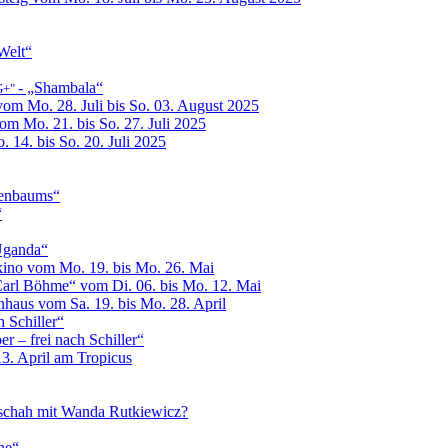
Welt“
- „Shambala“
G+"
vom Mo. 28. Juli bis So. 03. August 2025
om Mo. 21. bis So. 27. Juli 2025
14. bis So. 20. Juli 2025
igenbaums“
“
 Uganda“
kino vom Mo. 19. bis Mo. 26. Mai
Carl Böhme“ vom Di. 06. bis Mo. 12. Mai
nhaus vom Sa. 19. bis Mo. 28. April
 Schiller“
er – frei nach Schiller“
13. April am Tropicus
eschah mit Wanda Rutkiewicz?
ne“