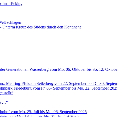
nbahn – Peking
 Welt schlagen
n – Unterm Kreuz des Südens durch den Kontinent
 der Generationen Wasserberg vom Mo. 06. Oktober bis So. 12. Oktob
anz-Mehring-Platz am Seilerberg vom 22. September bis Di. 30. Septe
ohnpark Friedeburg vom Fr. 05- September bis Mo. 22. September 202
 stellt“
me …“
hnhof vom Mo. 25. Juli bis Mo. 06. September 2025
steig vom Mo. 18. Juli bis Mo. 25. August 2025