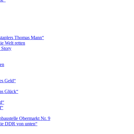
hstaplers Thomas Mann“
ie Welt retten
 Story
hen
es Geld“
das Glück“
d“
f“
baustelle Obermarkt Nr. 9
die DDR von unten“