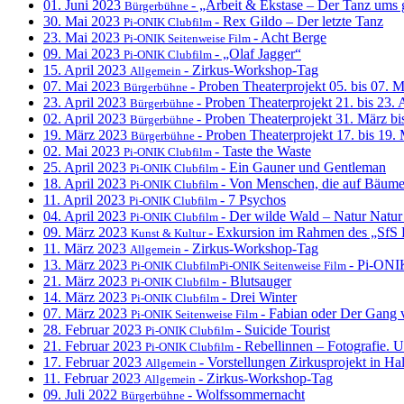
01. Juni 2023
- „Arbeit & Ekstase – Der Tanz ums
Bürgerbühne
30. Mai 2023
- Rex Gildo – Der letzte Tanz
Pi-ONIK Clubfilm
23. Mai 2023
- Acht Berge
Pi-ONIK Seitenweise Film
09. Mai 2023
- „Olaf Jagger“
Pi-ONIK Clubfilm
15. April 2023
- Zirkus-Workshop-Tag
Allgemein
07. Mai 2023
- Proben Theaterprojekt 05. bis 07. 
Bürgerbühne
23. April 2023
- Proben Theaterprojekt 21. bis 23. 
Bürgerbühne
02. April 2023
- Proben Theaterprojekt 31. März bi
Bürgerbühne
19. März 2023
- Proben Theaterprojekt 17. bis 19.
Bürgerbühne
02. Mai 2023
- Taste the Waste
Pi-ONIK Clubfilm
25. April 2023
- Ein Gauner und Gentleman
Pi-ONIK Clubfilm
18. April 2023
- Von Menschen, die auf Bäume 
Pi-ONIK Clubfilm
11. April 2023
- 7 Psychos
Pi-ONIK Clubfilm
04. April 2023
- Der wilde Wald – Natur Natur 
Pi-ONIK Clubfilm
09. März 2023
- Exkursion im Rahmen des „SfS F
Kunst & Kultur
11. März 2023
- Zirkus-Workshop-Tag
Allgemein
13. März 2023
- Pi-ONIK
Pi-ONIK ClubfilmPi-ONIK Seitenweise Film
21. März 2023
- Blutsauger
Pi-ONIK Clubfilm
14. März 2023
- Drei Winter
Pi-ONIK Clubfilm
07. März 2023
- Fabian oder Der Gang 
Pi-ONIK Seitenweise Film
28. Februar 2023
- Suicide Tourist
Pi-ONIK Clubfilm
21. Februar 2023
- Rebellinnen – Fotografie.
Pi-ONIK Clubfilm
17. Februar 2023
- Vorstellungen Zirkusprojekt in Ha
Allgemein
11. Februar 2023
- Zirkus-Workshop-Tag
Allgemein
09. Juli 2022
- Wolfssommernacht
Bürgerbühne