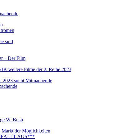
tmachende
en
 Strömen
me sind
er – Der Film
NIK weitere Filme der 2. Reihe 2023
 in 2023 sucht Mitmachende
tmachende
rge W. Bush
m Markt der Möglichkeiten
***FÄLLT AUS***