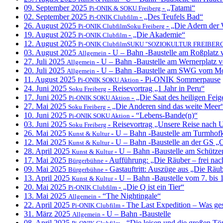
09. September 2025
- „Tatami“
Pi-ONIK & SOKU Freiberg
02. September 2025
- „Des Teufels Bad“
Pi-ONIK Clubfilm
26. August 2025
- „Die Adern der 
Pi-ONIK ClubfilmSoku Freiberg
19. August 2025
- „Die Akademie“
Pi-ONIK Clubfilm
12. August 2025
Pi-ONIK ClubfilmSUKU "SOZIOKULTUR FREIBER
03. August 2025
- U – Bahn -Baustelle am Roßplatz 
Allgemein
27. Juli 2025
- U – Bahn -Baustelle am Wernerplatz v
Allgemein
20. Juli 2025
- U – Bahn -Baustelle am SWG vom Mo. 
Allgemein
11. August 2025
- Pi-ONIK Sommerpause
Pi-ONIK SOKU Aktion
24. Juni 2025
- Reisevortrag „1 Jahr in Peru“
Soku Freiberg
17. Juni 2025
- „Die Saat des heiligen Fe
Pi-ONIK SOKU Aktion
27. Mai 2025
- „Die Anderen sind das weite Meer
Soku Freiberg
10. Juni 2025
- “Lebens-Bande(n)“
Pi-ONIK SOKU Aktion
03. Juni 2025
- Reisevortrag „Unsere Reise nach
Soku Freiberg
26. Mai 2025
- U – Bahn -Baustelle am Turmhof
Kunst & Kultur
12. Mai 2025
- U – Bahn -Baustelle an der GS „
Kunst & Kultur
28. April 2025
- U – Bahn -Baustelle am Schütze
Kunst & Kultur
17. Mai 2025
- Aufführung: „Die Räuber – frei nach
Bürgerbühne
09. Mai 2025
- Gastauftritt: Auszüge aus „Die Räub
Bürgerbühne
13. April 2025
- U – Bahn -Baustelle vom 7. bis 
Kunst & Kultur
20. Mai 2025
- „Die Q ist ein Tier“
Pi-ONIK Clubfilm
13. Mai 2025
- “The Nightingale“
Allgemein
22. April 2025
- The Last Expedition – Was g
Pi-ONIK Clubfilm
31. März 2025
- U – Bahn -Baustelle
Allgemein
08. April 2025
- “Die leisen und die großen Tö