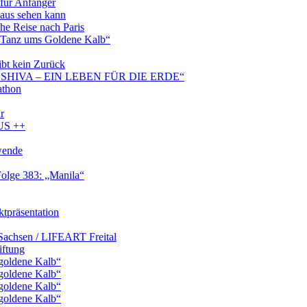
 für Anfänger
 aus sehen kann
che Reise nach Paris
anz ums Goldene Kalb“
ibt kein Zurück
SHIVA – EIN LEBEN FÜR DIE ERDE“
athon
r
US ++
wende
-Folge 383: „Manila“
tpräsentation
Sachsen / LIFEART Freital
iftung
 goldene Kalb“
 goldene Kalb“
 goldene Kalb“
 goldene Kalb“