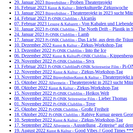
29. Januar 2023
- Proben Theaterprojekt
Bürgerbühne
16. Februar 2023
- Interkulturelle Zirkuswoche
Kunst & Kultur
13. Januar 2023
- Theaterprojekt in 2023 sucht Mi
Bürgerbühne
14. Februar 2023
- Alcarràs
Pi-ONIK Clubfilm
07. Februar 2023
- Von Kabalen und Liebend
Lesung & Kabarett
31. Januar 2023
- The North Drift – Plastik in
Pi-ONIK Clubfilm
24. Januar 2023
- Lamb
Pi-ONIK Clubfilm
17. Januar 2023
- Das Licht, aus dem die Träu
Pi-ONIK Clubfilm
10. Dezember 2022
- Zirkus-Workshop-Tag
Kunst & Kultur
13. Dezember 2022
- Into the Ice
Pi-ONIK Clubfilm
06. Dezember 2022
- Kippenberg
Kunst & KulturPi-ONIK Clubfilm
29. November 2022
- Styx
Pi-ONIK Clubfilm
13. Februar 2023
- Pi-O
Pi-ONIK ClubfilmPi-ONIK Seitenweise Film
12. November 2022
- Zirkus-Workshop-Tag
Kunst & Kultur
13. November 2022
- Theaterprojekt
BürgerbühneKunst & Kultur
15. Oktober 2022
- Theaterprojekt in 2023 sucht Mi
Allgemein
08. Oktober 2022
- Zirkus-Workshop-Tag
Kunst & Kultur
15. November 2022
- Heikos Welt
Pi-ONIK Clubfilm
08. November 2022
- Lieber Thomas
Pi-ONIK Seitenweise Film
01. November 2022
- Tove
Pi-ONIK Clubfilm
25. Oktober 2022
- Große Freiheit
Pi-ONIK Clubfilm
18. Oktober 2022
- Rabiye Kurnaz gegen Geo
Pi-ONIK Clubfilm
10. September 2022
- Zirkus-Workshop-Tag
Kunst & Kultur
17. September 2022
- Ausstellung „Zeitreise“ auf de
Allgemein
19. August 2022
- Good Vibes // Good Times 
Kunst & Kultur