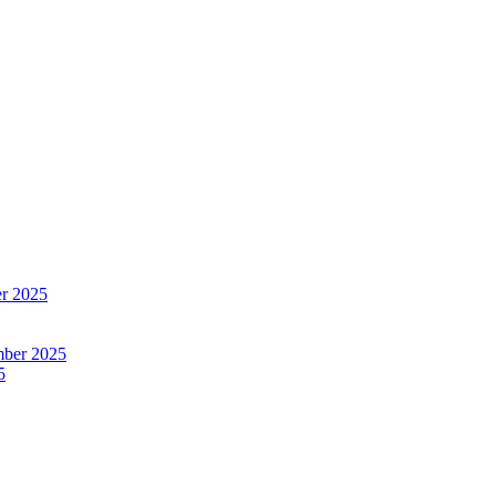
er 2025
mber 2025
5