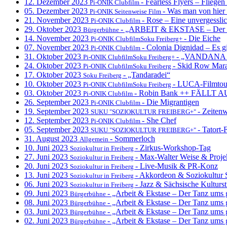
12. Dezember 2023
- Fearless Flyers – Fliegen
Pi-ONIK Clubfilm
05. Dezember 2023
- Was man von hier
Pi-ONIK Seitenweise Film
21. November 2023
- Rose – Eine unvergessli
Pi-ONIK Clubfilm
29. Oktober 2023
- „ARBEIT & EKSTASE – Der T
Bürgerbühne
14. November 2023
- Die Eiche
Pi-ONIK ClubfilmSoku Freiberg+
07. November 2023
- Colonia Dignidad – Es g
Pi-ONIK Clubfilm
31. Oktober 2023
- „VANDANA 
Pi-ONIK ClubfilmSoku Freiberg+
24. Oktober 2023
- Skid Row Mar
Pi-ONIK ClubfilmSoku Freiberg
17. Oktober 2023
- „Tandaradei“
Soku Freiberg
10. Oktober 2023
- LUCA-Filmtou
Pi-ONIK ClubfilmSoku Freiberg
03. Oktober 2023
- Robin Bank ++ FÄLLT A
Pi-ONIK Clubfilm
26. September 2023
- Die Migrantigen
Pi-ONIK Clubfilm
19. September 2023
- Zeiten
SUKU "SOZIOKULTUR FREIBERG+"
12. September 2023
- She Chef
Pi-ONIK Clubfilm
05. September 2023
- Tatort
SUKU "SOZIOKULTUR FREIBERG+"
31. August 2023
- Sommerloch
Allgemein
10. Juni 2023
- Zirkus-Workshop-Tag
Soziokultur in Freiberg
27. Juni 2023
- Max-Walter Weise & Projek
Soziokultur in Freiberg
20. Juni 2023
- Live-Musik & PR-Konz
Soziokultur in Freiberg
13. Juni 2023
- Akkordeon & Soziokultur 
Soziokultur in Freiberg
06. Juni 2023
- Jazz & Sächsische Kulturst
Soziokultur in Freiberg
09. Juni 2023
- „Arbeit & Ekstase – Der Tanz ums
Bürgerbühne
08. Juni 2023
- „Arbeit & Ekstase – Der Tanz ums
Bürgerbühne
03. Juni 2023
- „Arbeit & Ekstase – Der Tanz ums
Bürgerbühne
02. Juni 2023
- „Arbeit & Ekstase – Der Tanz ums
Bürgerbühne