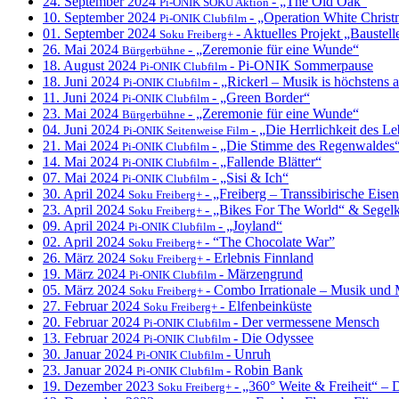
24. September 2024
- „The Old Oak“
Pi-ONIK SOKU Aktion
10. September 2024
- „Operation White Chris
Pi-ONIK Clubfilm
01. September 2024
- Aktuelles Projekt „Baustell
Soku Freiberg+
26. Mai 2024
- „Zeremonie für eine Wunde“
Bürgerbühne
18. August 2024
- Pi-ONIK Sommerpause
Pi-ONIK Clubfilm
18. Juni 2024
- „Rickerl – Musik is höchstens
Pi-ONIK Clubfilm
11. Juni 2024
- „Green Border“
Pi-ONIK Clubfilm
23. Mai 2024
- „Zeremonie für eine Wunde“
Bürgerbühne
04. Juni 2024
- „Die Herrlichkeit des L
Pi-ONIK Seitenweise Film
21. Mai 2024
- „Die Stimme des Regenwaldes
Pi-ONIK Clubfilm
14. Mai 2024
- „Fallende Blätter“
Pi-ONIK Clubfilm
07. Mai 2024
- „Sisi & Ich“
Pi-ONIK Clubfilm
30. April 2024
- „Freiberg – Transsibirische Eis
Soku Freiberg+
23. April 2024
- „Bikes For The World“ & Segelk
Soku Freiberg+
09. April 2024
- „Joyland“
Pi-ONIK Clubfilm
02. April 2024
- “The Chocolate War”
Soku Freiberg+
26. März 2024
- Erlebnis Finnland
Soku Freiberg+
19. März 2024
- Märzengrund
Pi-ONIK Clubfilm
05. März 2024
- Combo Irrationale – Musik un
Soku Freiberg+
27. Februar 2024
- Elfenbeinküste
Soku Freiberg+
20. Februar 2024
- Der vermessene Mensch
Pi-ONIK Clubfilm
13. Februar 2024
- Die Odyssee
Pi-ONIK Clubfilm
30. Januar 2024
- Unruh
Pi-ONIK Clubfilm
23. Januar 2024
- Robin Bank
Pi-ONIK Clubfilm
19. Dezember 2023
- „360° Weite & Freiheit“ – 
Soku Freiberg+