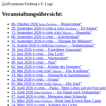
Veranstaltungsübersicht:
06. Oktober 2026
- „Reisevortrag“
Soku Freiberg
29. September 2026
- „DJ Ahmet“
Pi-ONIK & SOKU Freiberg
15. September 2026
- „Shangrila“
Pi-ONIK SOKU Aktion
08. September 2026
- „Scherbenland“
Pi-ONIK
01. September 2026
- „Therapie für Wikinger“
Pi-ONIK
31. August 2026
- „Sommerpause“
Pi-ONIKSoku Freiberg+
30. Juni 2026
- „Expedition Amazonia“
Pi-ONIK
23. Juni 2026
- „Das Licht“
Pi-ONIK
16. Juni 2026
- „Wackersdorf“
Pi-ONIK
09. Juni 2026
- „Sirat“
Pi-ONIK
02. Juni 2026
- „Könige des Sommers“
Pi-ONIK
26. Mai 2026
- „Das Kombinat“
Pi-ONIK SOKU Aktion
19. Mai 2026
- „Sehnsucht in Sangerhausen“
Pi-ONIK
12. Mai 2026
- „Oxana“
Pi-ONIK
05. Mai 2026
- „Der Zopf“
Pi-ONIK SOKU Aktion
28. April 2026
- „Paula – Mein Leben soll ein Fest sein
Pi-ONIK
21. April 2026
- „Als Tramp nach Afghanistan“
Soku Freiberg
07. April 2026
- Memoiren einer Schnecke
Pi-ONIK
31. März 2026
- Reise zum Everest Base Camp
Soku Freiberg
24. März 2026
- Soldaten des Lichts
Pi-ONIK