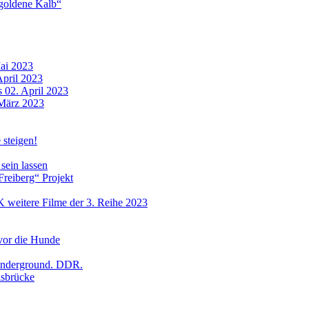
 goldene Kalb“
Mai 2023
April 2023
s 02. April 2023
 März 2023
steigen!
sein lassen
reiberg“ Projekt
 weitere Filme der 3. Reihe 2023
vor die Hunde
 Underground. DDR.
lsbrücke