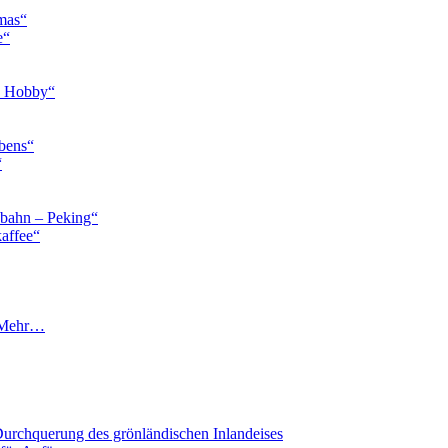
tmas“
e“
 a Hobby“
ebens“
“
enbahn – Peking“
affee“
d Mehr…
Durchquerung des grönländischen Inlandeises